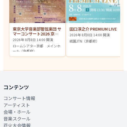
東京大学音楽部管弦楽団 サ
田口淳之介 PREMIUM LIVE
マーコンサート2026 京都
2026年 8月8日 14:00 開演
公演
2026年 8月8日 14:00 開演
祇園JTN（京都府）
ロームシアター京都 メインホ
ール（京都府）
コンテンツ
コンサート情報
アーティスト
会場・ホール
音楽スクール
花火大会情報