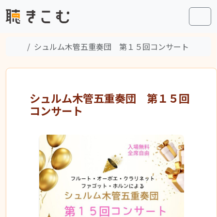
Skip to content
Skip to footer
Men
Home
シュルム木管五重奏団 第１５回コンサート
シュルム木管五重奏団 第１５回
コンサート