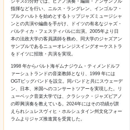
ジャズの分野では、ピアノ演奏・編曲・アンサンブル
指揮などを行い、ニルス・ラングレン、インゴルフ・
ブルクハルトを始めとするトップジャズミュージシャ
ンとの共演や編曲を手がけ、ドイツの有名なジャズ・
バルティカ・フェスティバルに出演。
2005
年より日
本の法政大学の客員講師を務め、同大学のジャズアン
サンブルであるニューオレンジスイングオーケストラ
をドイツに招致・共演を実現。
1998
年からバルト海ギムナジウム・ティメンドルフ
ァーシュトランドの音楽教師となり、
1999
年には
OGT
ビッグバンドを設立。同バンドと共にスウェーデ
ン、日本、米国へのコンサートツアーを実現した。リ
ューベック音楽大学では、クラシック・ジャズピアノ
の即興演奏を教えている。
2024
年にはその功績が讃
えられシュレスヴィヒ・ホルシュタイン州文化フォー
ラムよりジャズ推進賞を受賞した。