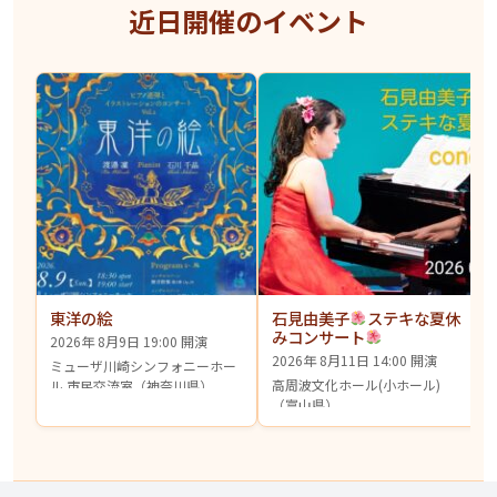
近日開催のイベント
東洋の絵
石見由美子
ステキな夏休
みコンサート
2026年 8月9日 19:00 開演
2026年 8月11日 14:00 開演
ミューザ川崎シンフォニーホー
高周波文化ホール(小ホール)
ル 市民交流室（神奈川県）
（富山県）