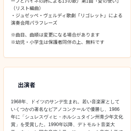
ープとハイネの詩による
13
の歌）第
1
曲「愛の使い」
（リスト編曲）
・ジュゼッペ・ヴェルディ歌劇「リゴレット」による
演奏会用パラフレーズ
※曲目、曲順は変更になる場合があります
※
幼児・小学生は保護者同伴の上、無料です
出演者
1968
年、ドイツのサンデ生まれ。若い音楽家として
いくつかの著名なピアノコンクールで優勝し、
1986
年に「シュレスヴィヒ・ホルシュタイン州青少年文化
賞」を受賞した。
1990
年以降、デトモルト音楽大