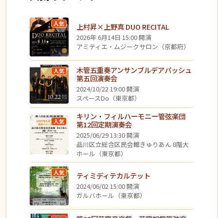
人気
上村昇×上野真 DUO RECITAL
2026年 6月14日 15:00 開演
アミティエ・ムジークサロン（京都府）
木管五重奏アンサンブルデアパッシュ
人気
第五回演奏会
2024/10/22 19:00 開演
スペースDo（東京都）
キリン・フィルハーモニー管弦楽団
人気
第12回定期演奏会
2025/06/29 13:30 開演
品川区立総合区民会館きゅりあん 8階大
ホール（東京都）
人気
ティミディテカルテット
2024/06/02 15:00 開演
ガルバホール（東京都）