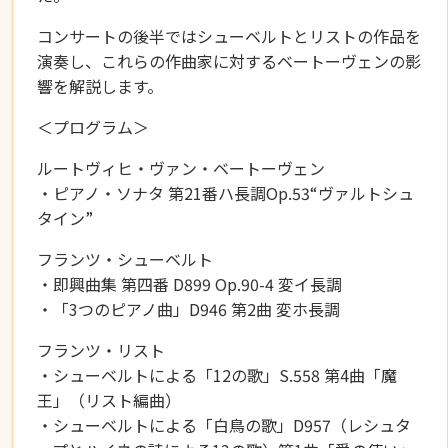
コンサートの後半ではシューベルトとリストの作品を
演奏し、これらの作曲家に対するベートーヴェンの影
響を解説します。
＜プログラム＞
ルートヴィヒ・ヴァン・ベートーヴェン
・ピアノ・ソナタ 第
21
番ハ長調
Op.53“
ヴァルトシュ
タイン
”
フランツ・シューベルト
・即興曲集 第四番
D899 Op.90-4
変イ長調
・「
3
つのピアノ曲」
D946
第
2
曲 変ホ長調
フランツ・リスト
・シューベルトによる「
12
の歌」
S.558
第
4
曲「魔
王」（リスト編曲）
・シューベルトによる「白鳥の歌」
D957
（レシュタ