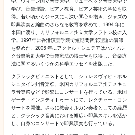
学、ウィーン国立音楽大学、リューベック音楽大学で
学び、音楽理論、ピアノ教育、ピアノ芸術の学位を取
得。若い頃からジャズにも深い関心を抱き、ジャズの
即興演奏と編曲のさらなる教育を求めて、
1994
年に
米国に渡り、カリフォルニア州立大学フラトン校に入
学。
1997
年に香港演芸学院で短期間音楽理論の講師
を務めた。
2006
年にアクセル・シュテアはハンブル
ク音楽演劇大学で音楽療法の博士号を取得し、音楽療
法に関するいくつかの科学エッセイを出版した。
クラシックピアニストとして、シュレスヴィヒ・ホル
シュタイン州音楽祭、米国カリフォルニア州テメキュ
ラ音楽祭などで頻繁にコンサートを行っている。米国
ゲーテ・インスティトゥートにて、レクチャー・コン
サートを開催。さらに教会オルガン奏者としての経歴
と、クラシック音楽における幅広い即興スキルを活か
し、自身のコンサートで即興演奏も行っている。