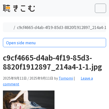
Skip to content
Skip to footer
Men
Home
c9cf4665-d4ab-4f19-85d3-8820f1912897_214a4-1-
Open side menu
c9cf4665-d4ab-4f19-85d3-
8820f1912897_214a4-1-1.jpg
2025年9月11日
/
2025年9月11日
by
Tomomi
|
Leave a
comment