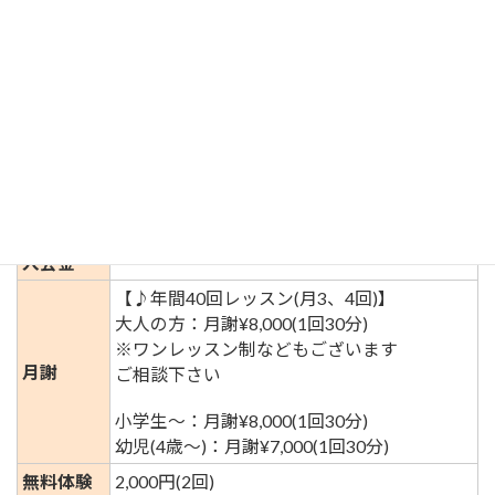
このような仕組みや構造を活用したレッスンを、ピアノ
を通してお伝えしています
まずはお気軽に体験レッスンからどうぞ♪
スクール
やまもとピアノ教室
名
目的
趣味
入会金
‐
【♪年間40回レッスン(月3、4回)】
大人の方：月謝¥8,000(1回30分)
※ワンレッスン制などもございます
月謝
ご相談下さい
小学生〜：月謝¥8,000(1回30分)
幼児(4歳〜)：月謝¥7,000(1回30分)
無料体験
2,000円(2回)