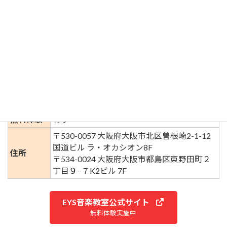
目的
趣味・プロ
入会金
17,000円
土日含む通常プラン（全日程OK）
個人レッスン 12,080円〜
1レッスン55分/月2回
月謝
平日割引プラン（平日10:00 ▶22:00）
個人レッスン 11,280円〜
1レッスン55分/月2回
無料体験
有り
〒530-0057 大阪府大阪市北区曽根崎2-1-12
国道ビル ラ・オカシオン8F
住所
〒534-0024 大阪府大阪市都島区東野田町２
丁目９−７K2ビル 7F
EYS音楽教室公式サイト
無料体験実施中