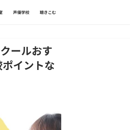
室
声優学校
聴きこむ
スクールおす
較ポイントな