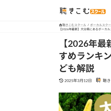
コ
ナ
ン
ビ
テ
ゲ
ン
ー
聴きこむスクール
ボーカルスクー
ツ
シ
【2026年最新】大分県にあるボーカ
へ
ョ
【2026年
ス
ン
キ
に
すめランキ
ッ
移
プ
動
ども解説
最
2025年3月12日
聴き
終
更
新
日
時