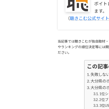
ボイト
ます。
（
聴きこむ公式サイ
当記事では聴きこむが独自取材・
やランキングの順位決定等には関
ださい。
この記事
失敗しな
大分県の
大分県の
1位
2位
3位U