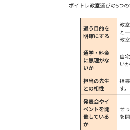
ボイトレ教室選びの5つの
教室
通う目的を
と一
明確にする
教室
通学・料金
自宅
に無理がな
いか
いか
担当の先生
指導
との相性
す。
発表会やイ
ベントを開
せっ
催している
を開
か