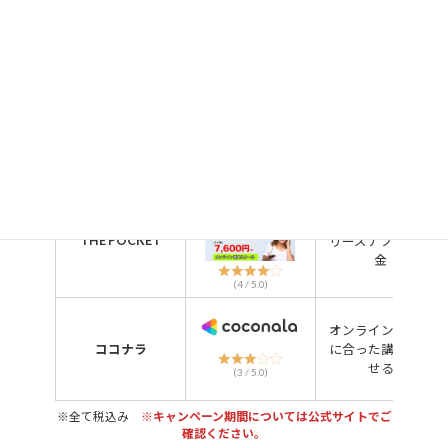
100名超える講師
(5 / 5.0)
自由度の高いレッ
シーク
スン
ミュージック
スクロールで
イベント多数
きます
(4 / 5.0)
オンライン専門
THE POCKET
リーズナブルな料
金
(4 / 5.0)
オンラインで自分
ココナラ
に合った講師を探
せる
(3 / 5.0)
※全て税込み
※キャンペーン期間については公式サイトでご
確認ください。