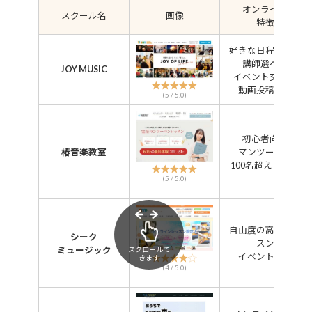
オンライン
スクール名
画像
特徴
好きな日程好きな
講師選べる
JOY MUSIC
イベント交流会
動画投稿指導
(5 / 5.0)
初心者向け
椿音楽教室
マンツーマン
100名超える講師
(5 / 5.0)
自由度の高いレッ
シーク
スン
ミュージック
スクロールで
イベント多数
きます
(4 / 5.0)