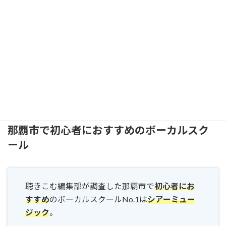
那覇市のボーカルスクールおすすめランキングをご紹介し
てきました。
ぜひ自分に合ったボーカルスクールを探してくださいね。
1つに決める前にまずは無料体験に行ってみましょう。い
ろいろと学びがあるはずです。
那覇市で初心者におすすめのボーカルスク
ール
聴きこむ編集部が調査した那覇市で
初心者にお
すすめ
のボーカルスクールNo.1は
シアーミュー
ジック
。