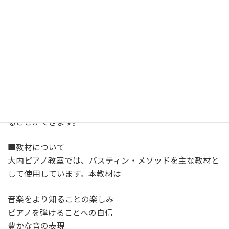
憧れの曲をレパートリーにしたい！
ピアノをもう一度弾けるようになりたい！
卒業式や合唱コンクールなどのイベントで弾きたい！
そんな想いをお持ちの方、是非体験レッスンにいらして下
さい。
コンクール、ステップ、ミニコンサート(発表会)などに参
加することにより、より実力アップや演奏する喜びを感じ
ることができます。
■教材について
大内ピアノ教室では、バスティン・メソッドを主な教材と
して使用しています。本教材は
音楽をより知ることの楽しみ
ピアノを弾けることへの自信
豊かな音の表現