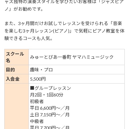
ャズ独特の演奏スタイルを学びたいお客様は「ジャズピア
ノ」がお勧めです。
また、3ヶ月間だけお試しでレッスンを受けられる「音楽
を楽しむ3ヶ月レッスン(ピアノ)」で気軽にピアノ教室を体
験できるコースも人気。
スクール
みゅーとぴあ一番町 ヤマハミュージック
名
目的
趣味・プロ
入会金
5,500円
■グループレッスン
月2回・1回60分
初級者
平日 6,600円〜／月
土日 7,150円〜／月
中級者
平日 7,700円〜／月