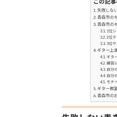
この記事
失敗しな
青森市の
青森市の
1位
2位
3位
ギター上
ギタ
練習
自分
自分
モチ
ギター教
青森市の