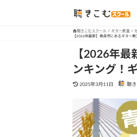
コ
ナ
ン
ビ
テ
ゲ
ン
ー
聴きこむスクール
ギター教室
ツ
シ
【2026年最新】青森市にあるギター
へ
ョ
【2026年
ス
ン
キ
に
ンキング！
ッ
移
プ
動
最
2025年3月11日
聴き
終
更
新
日
時
: