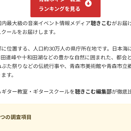
ランキングを見る
国内最大級の音楽イベント情報メディア
聴きこむ
がお届
スクールをお届けします。
部に位置する、人口約30万人の県庁所在地です。日本海
甲田連峰や十和田湖などの豊かな自然に囲まれた、都会
ねぶた祭りなどの伝統行事や、青森市美術館や青森市立
ります。
るギター教室・ギタースクールを
聴きこむ編集部
が徹底
4つの調査項目