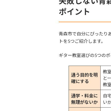
失敗しない青
ポイント
青森市で自分にぴったり
トを5つご紹介します。
ギター教室選びの5つのポ
教
通う目的を明
と
確にする
教
通学・料金に
自
無理がないか
い