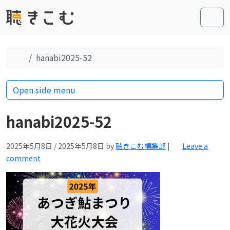
Skip to content
Skip to footer
Men
Home
hanabi2025-52
Open side menu
hanabi2025-52
2025年5月8日
/
2025年5月8日
by
聴きこむ編集部
|
Leave a
comment