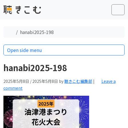
Skip to content
Skip to footer
Men
Home
hanabi2025-198
Open side menu
hanabi2025-198
2025年5月8日
/
2025年5月8日
by
聴きこむ編集部
|
Leave a
comment