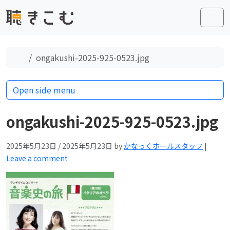
Skip to content
Skip to footer
Men
Home
ongakushi-2025-925-0523.jpg
Open side menu
ongakushi-2025-925-0523.jpg
2025年5月23日
/
2025年5月23日
by
かなっくホールスタッフ
|
Leave a comment