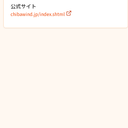
公式サイト
chibawind.jp/index.shtml