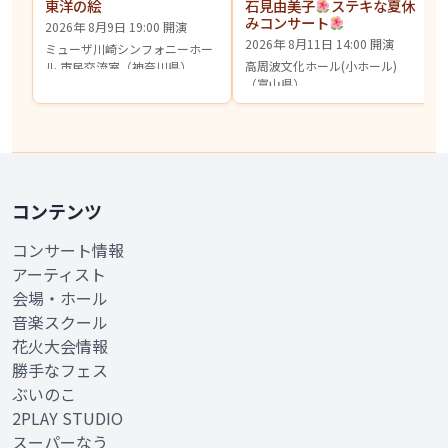
東洋の絵
石見由美子
ステキな夏休
みコンサート
2026年 8月9日 19:00 開演
2026年 8月11日 14:00 開演
ミューザ川崎シンフォニーホー
高周波文化ホール(小ホール)
ル 市民交流室（神奈川県）
（富山県）
コンテンツ
コンサート情報
アーティスト
会場・ホール
音楽スクール
花火大会情報
勝手なフェス
ぶいのこ
2PLAY STUDIO
スーパーなう