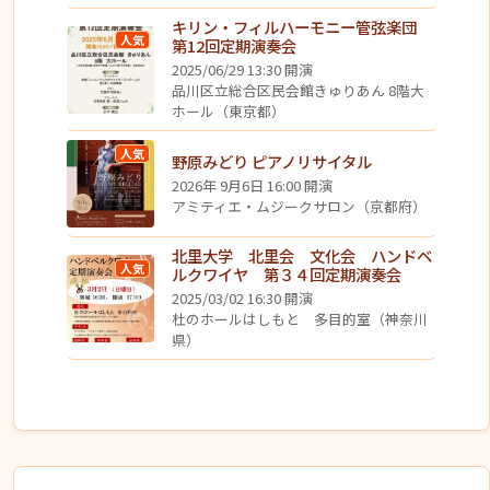
キリン・フィルハーモニー管弦楽団
人気
第12回定期演奏会
2025/06/29 13:30 開演
品川区立総合区民会館きゅりあん 8階大
ホール（東京都）
人気
野原みどり ピアノリサイタル
2026年 9月6日 16:00 開演
アミティエ・ムジークサロン（京都府）
北里大学 北里会 文化会 ハンドベ
人気
ルクワイヤ 第３４回定期演奏会
2025/03/02 16:30 開演
杜のホールはしもと 多目的室（神奈川
県）