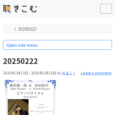
Skip to content
Skip to footer
Men
Home
20250222
Open side menu
20250222
2025年1月13日
/
2025年1月13日
by
みるこ
|
Leave a comment