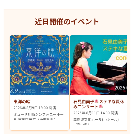
近日開催のイベント
東洋の絵
石見由美子
ステキな夏休
みコンサート
2026年 8月9日 19:00 開演
2026年 8月11日 14:00 開演
ミューザ川崎シンフォニーホー
高周波文化ホール(小ホール)
ル 市民交流室（神奈川県）
（富山県）