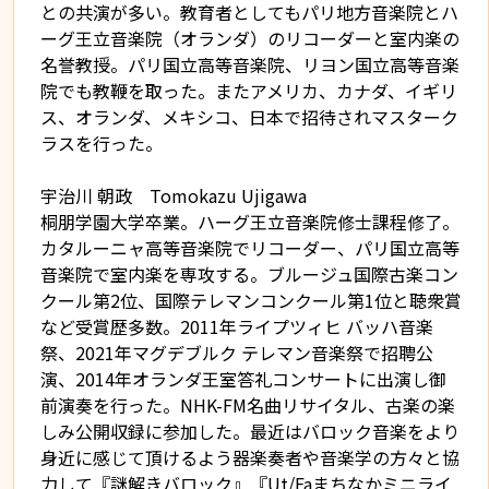
との共演が多い。教育者としてもパリ地方音楽院とハ
ーグ王立音楽院（オランダ）のリコーダーと室内楽の
名誉教授。パリ国立高等音楽院、リヨン国立高等音楽
院でも教鞭を取った。またアメリカ、カナダ、イギリ
ス、オランダ、メキシコ、日本で招待されマスターク
ラスを行った。
宇治川 朝政 Tomokazu Ujigawa
桐朋学園大学卒業。ハーグ王立音楽院修士課程修了。
カタルーニャ高等音楽院でリコーダー、パリ国立高等
音楽院で室内楽を専攻する。ブルージュ国際古楽コン
クール第2位、国際テレマンコンクール第1位と聴衆賞
など受賞歴多数。2011年ライプツィヒ バッハ音楽
祭、2021年マグデブルク テレマン音楽祭で招聘公
演、2014年オランダ王室答礼コンサートに出演し御
前演奏を行った。NHK-FM名曲リサイタル、古楽の楽
しみ公開収録に参加した。最近はバロック音楽をより
身近に感じて頂けるよう器楽奏者や音楽学の方々と協
力して『謎解きバロック』『Ut/Faまちなかミニライ