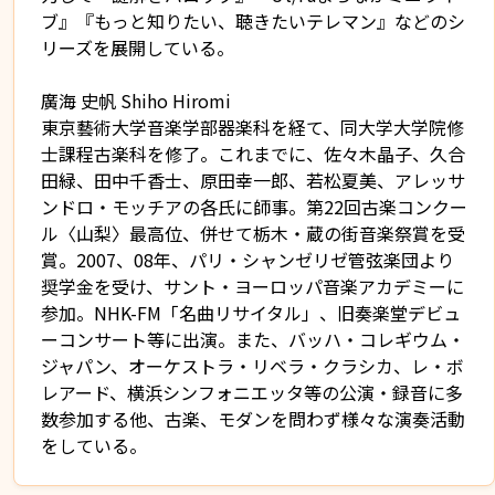
ブ』『もっと知りたい、聴きたいテレマン』などのシ
リーズを展開している。
廣海 史帆 Shiho Hiromi
東京藝術大学音楽学部器楽科を経て、同大学大学院修
士課程古楽科を修了。これまでに、佐々木晶子、久合
田緑、田中千香士、原田幸一郎、若松夏美、アレッサ
ンドロ・モッチアの各氏に師事。第22回古楽コンクー
ル〈山梨〉最高位、併せて栃木・蔵の街音楽祭賞を受
賞。2007、08年、パリ・シャンゼリゼ管弦楽団より
奨学金を受け、サント・ヨーロッパ音楽アカデミーに
参加。NHK-FM「名曲リサイタル」、旧奏楽堂デビュ
ーコンサート等に出演。また、バッハ・コレギウム・
ジャパン、オーケストラ・リベラ・クラシカ、レ・ボ
レアード、横浜シンフォニエッタ等の公演・録音に多
数参加する他、古楽、モダンを問わず様々な演奏活動
をしている。