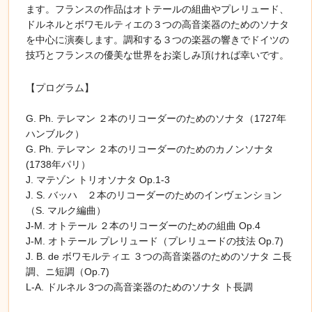
ます。フランスの作品はオトテールの組曲やプレリュード、
ドルネルとボワモルティエの３つの高音楽器のためのソナタ
を中心に演奏します。調和する３つの楽器の響きでドイツの
技巧とフランスの優美な世界をお楽しみ頂ければ幸いです。
【プログラム】
G. Ph. テレマン ２本のリコーダーのためのソナタ（1727年
ハンブルク）
G. Ph. テレマン ２本のリコーダーのためのカノンソナタ
(1738年パリ）
J. マテゾン トリオソナタ Op.1-3
J. S. バッハ ２本のリコーダーのためのインヴェンション
（S. マルク編曲）
J-M. オトテール ２本のリコーダーのための組曲 Op.4
J-M. オトテール プレリュード（プレリュードの技法 Op.7)
J. B. de ボワモルティエ ３つの高音楽器のためのソナタ ニ長
調、ニ短調（Op.7)
L-A. ドルネル 3つの高音楽器のためのソナタ ト長調