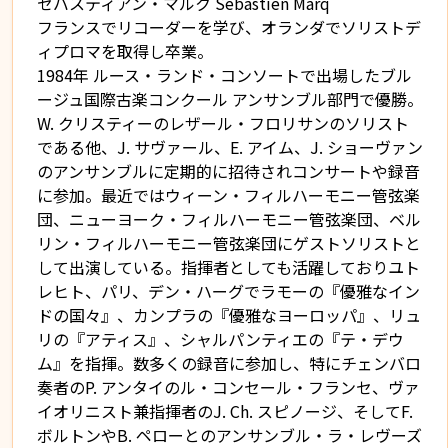
セバスティアン・マルク Sébastien Marq
フランスでリコーダーを学び、オランダでソリストデ
ィプロマを取得し卒業。
1984年 ルース・ランド・コンソートで出場したブル
ージュ国際古楽コンクール アンサンブル部門で優勝。
W. クリスティーのレザール・フロリサンのソリスト
である他、J. サヴァール、E. アイム、J. ショーヴァン
のアンサンブルに定期的に招待されコンサートや録音
に参加。最近ではウィーン・フィルハーモニー管弦楽
団、ニューヨーク・フィルハーモニー管弦楽団、ベル
リン・フィルハーモニー管弦楽団にゲストソリストと
して出演している。指揮者としても活躍しておりユト
レヒト、パリ、デン・ハーグでラモーの『優雅なイン
ドの国々』、カンプラの『優雅なヨーロッパ』、リュ
リの『アティス』、シャルパンティエの『テ・デウ
ム』を指揮。数多くの録音に参加し、特にチェンバロ
奏者のP. アンタイのル・コンセール・フランセ、ヴァ
イオリニスト兼指揮者のJ. Ch. スピノージ、そしてF.
ボルトンやB. ペローとのアンサンブル・ラ・レヴーズ