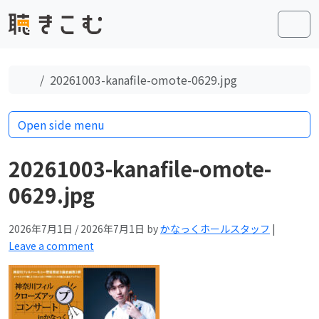
Skip to content
Skip to footer
Men
Home
20261003-kanafile-omote-0629.jpg
Open side menu
20261003-kanafile-omote-
0629.jpg
2026年7月1日
/
2026年7月1日
by
かなっくホールスタッフ
|
Leave a comment