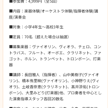
■参加費：4,999円（全5回）
■内容：楽器体験/オーケストラ体験/指揮者体験/講
座/演奏会
■対象：小学4年生～高校3年生
■定員：70名（超えた場合は抽選）
■募集楽器：ヴァイオリン、ヴィオラ、チェロ、コン
トラバス、フルート、オーボエ、クラリネット、ファ
ゴット、ホルン、トランペット、トロンボーン、打楽
器
■講師：長田雅人（指揮者）、山中美樹子(ヴァイオ
リン)、橋本侑里映(ヴァイオリン)、小神野りえ(ヴィ
オラ)、土岐香奈恵(クラリネット)、髙井涼佑(トロン
ボーン)、大里みどり(打楽器)他、プロ奏者を中心とし
た演奏指導スタッフ各回20数名