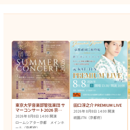
東京大学音楽部管弦楽団 サ
田口淳之介 PREMIUM LIVE
マーコンサート2026 京都
2026年 8月8日 14:00 開演
公演
2026年 8月8日 14:00 開演
祇園JTN（京都府）
ロームシアター京都 メインホ
ール（京都府）