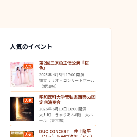
人気のイベント
第2回三原色主催公演『桜
人気
色』
2025年 4月5日 17:00 開演
知立リリオ・コンサートホール
（愛知県）
昭和医科大学管弦楽団第62回
人気
定期演奏会
2026年 6月13日 18:00 開演
大井町 きゅりあん8階 大ホ
ール（東京都）
DUO CONCERT 井上隆平
人気
（Ｖｎ）＆田中次郎（Ｖｃ）