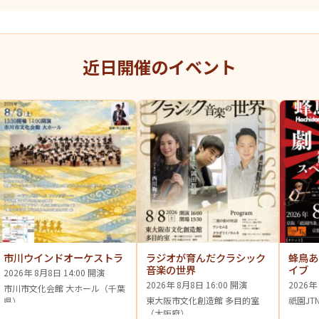
近日開催のイベント
市川ウインドオーケストラ
ラジオが育んだクラシック
蜂鳥あ
音楽の世界
イブ
2026年 8月8日 14:00 開演
2026年 8月8日 16:00 開演
2026年
市川市文化会館 大ホール（千葉
東大阪市文化創造館 多目的室
祇園JT
県）
（大阪府）