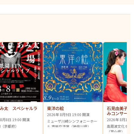
み太 スペシャルラ
東洋の絵
石見由美子
みコンサート
2026年 8月9日 19:00 開演
 8月8日 19:00 開演
2026年 8月11日 
ミューザ川崎シンフォニーホー
N（京都府）
高周波文化ホール
ル 市民交流室（神奈川県）
（富山県）