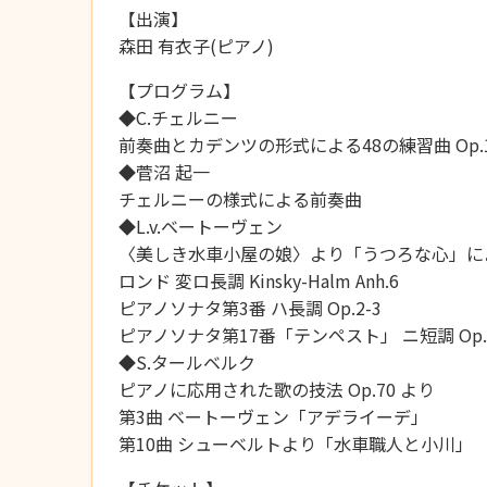
【出演】
森田 有衣子(ピアノ)
【プログラム】
◆C.チェルニー
前奏曲とカデンツの形式による48の練習曲 Op.
◆菅沼 起一
チェルニーの様式による前奏曲
◆L.v.ベートーヴェン
〈美しき水車小屋の娘〉より「うつろな心」に
ロンド 変ロ長調 Kinsky-Halm Anh.6
ピアノソナタ第3番 ハ長調 Op.2-3
ピアノソナタ第17番「テンペスト」 ニ短調 Op.3
◆S.タールベルク
ピアノに応用された歌の技法 Op.70 より
第3曲 ベートーヴェン「アデライーデ」
第10曲 シューベルトより「水車職人と小川」