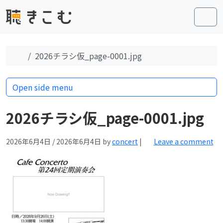
Skip to content
Skip to footer
Men
Home
2026チラシ仮_page-0001.jpg
Open side menu
2026チラシ仮_page-0001.jpg
2026年6月4日
/
2026年6月4日
by
concert
|
Leave a comment