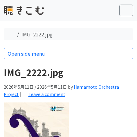
Skip to content
Skip to footer
Men
Home
IMG_2222.jpg
Open side menu
IMG_2222.jpg
2026年5月11日
/
2026年5月11日
by
Hamamoto Orchestra
Project
|
Leave a comment