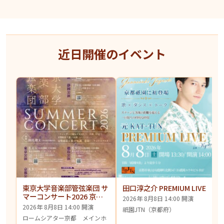
近日開催のイベント
東京大学音楽部管弦楽団 サ
田口淳之介 PREMIUM LIVE
マーコンサート2026 京都
2026年 8月8日 14:00 開演
公演
2026年 8月8日 14:00 開演
祇園JTN（京都府）
ロームシアター京都 メインホ