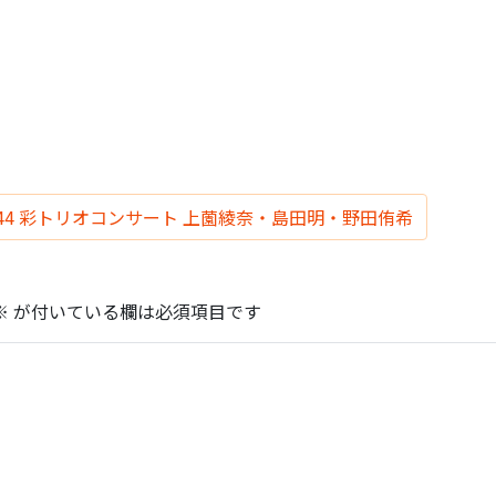
ra vol.44 彩トリオコンサート 上薗綾奈・島田明・野田侑希
※
が付いている欄は必須項目です