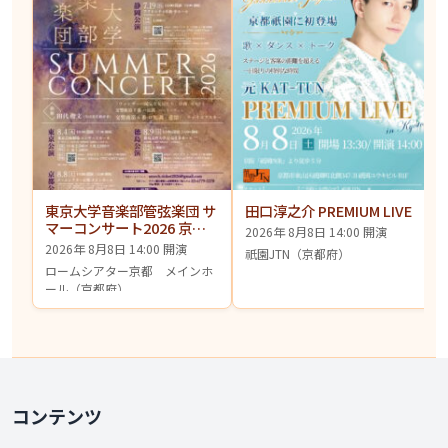
東京大学音楽部管弦楽団 サ
田口淳之介 PREMIUM LIVE
マーコンサート2026 京都
2026年 8月8日 14:00 開演
公演
2026年 8月8日 14:00 開演
祇園JTN（京都府）
ロームシアター京都 メインホ
ール（京都府）
コンテンツ