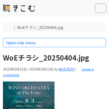
Skip to content
Skip to footer
Men
Home
WoEチラシ_20250404.jpg
Open side menu
WoEチラシ_20250404.jpg
2025年5月22日
/
2025年5月22日
by
WoE2025
|
Leave a
comment