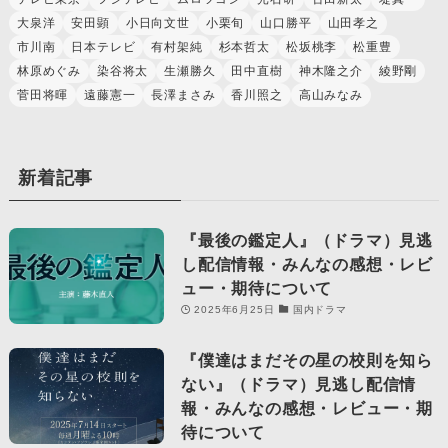
大泉洋
安田顕
小日向文世
小栗旬
山口勝平
山田孝之
市川南
日本テレビ
有村架純
杉本哲太
松坂桃李
松重豊
林原めぐみ
染谷将太
生瀬勝久
田中直樹
神木隆之介
綾野剛
菅田将暉
遠藤憲一
長澤まさみ
香川照之
高山みなみ
新着記事
『最後の鑑定人』（ドラマ）見逃
し配信情報・みんなの感想・レビ
ュー・期待について
2025年6月25日
国内ドラマ
『僕達はまだその星の校則を知ら
ない』（ドラマ）見逃し配信情
報・みんなの感想・レビュー・期
待について