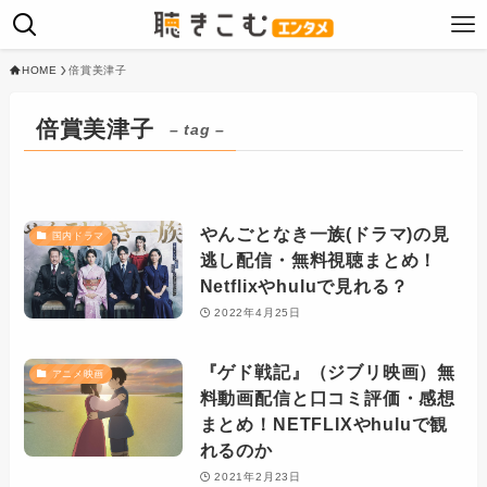
HOME
倍賞美津子
倍賞美津子
– tag –
やんごとなき一族(ドラマ)の見
国内ドラマ
逃し配信・無料視聴まとめ！
Netflixやhuluで見れる？
2022年4月25日
『ゲド戦記』（ジブリ映画）無
アニメ映画
料動画配信と口コミ評価・感想
まとめ！NETFLIXやhuluで観
れるのか
2021年2月23日