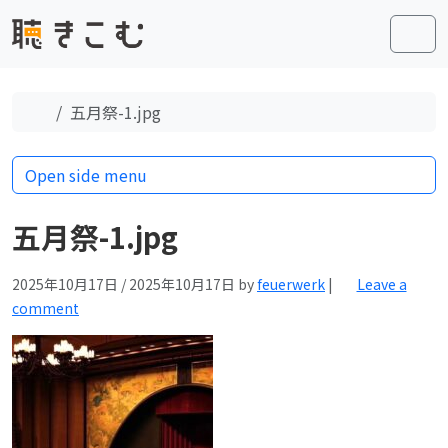
Skip to content
Skip to footer
Men
Home
五月祭-1.jpg
Open side menu
五月祭-1.jpg
2025年10月17日
/
2025年10月17日
by
feuerwerk
|
Leave a
comment