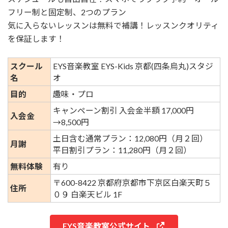
フリー制と固定制、2つのプラン
気に入らないレッスンは無料で補講！レッスンクオリティ
を保証します！
スクール
EYS音楽教室 EYS-Kids 京都(四条烏丸)スタジ
名
オ
目的
趣味・プロ
キャンペーン割引 入会金半額 17,000円
入会金
→8,500円
土日含む通常プラン：12,080円（月２回）
月謝
平日割引プラン：11,280円（月２回）
無料体験
有り
〒600-8422 京都府京都市下京区白楽天町５
住所
０９ 白楽天ビル 1F
EYS音楽教室公式サイト