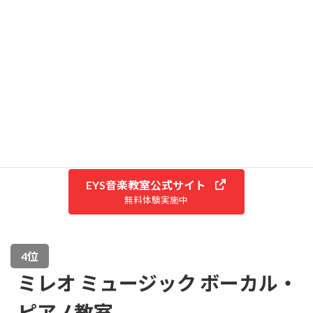
個人レッスン 12,080円〜
1レッスン55分/月2回
月謝
平日割引プラン（平日10:00 ▶22:00）
個人レッスン 11,280円〜
1レッスン55分/月2回
無料体験
有り
〒260-0015 千葉県千葉市中央区富士見2-7-
住所
13千葉B&Vビル
EYS音楽教室公式サイト
無料体験実施中
4位
ミレオ ミュージック ボーカル・
ピアノ教室