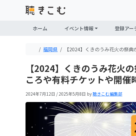
Skip to content
Skip to footer
ホーム
イベント情報
登録アー
Home
福岡県
【2024】くきのうみ花火の祭典
【2024】くきのうみ花火の
ころや有料チケットや開催
2024年7月12日
/
2025年5月8日
by
聴きこむ編集部