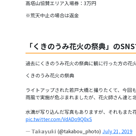
高塔山協賛エリア入場券：3万円
※荒天中止の場合は返金
「くきのうみ花火の祭典」のSN
過去にくきのうみ花火の祭典に観に行った方の花
くきのうみ花火の祭典
ライトアップされた若戸大橋と撮りたくて、今回
雨風で実施が危ぶまれましたが、花火師さん達と
水滴が写り込んだ写真もありますが、それもまた
pic.twitter.com/VdADo9Q0xS
— 𝕋𝕒𝕜𝕒𝕪𝕦𝕜𝕚 (@takabou_photo)
July 21, 2019