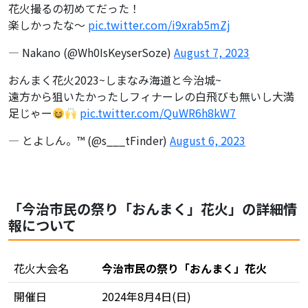
花火撮るの初めてだった！
楽しかったな〜
pic.twitter.com/i9xrab5mZj
— Nakano (@Wh0IsKeyserSoze)
August 7, 2023
おんまく花火2023~しまなみ海道と今治城~
遠方から狙いたかったしフィナーレの白飛びも無いし大満
足じゃー
pic.twitter.com/QuWR6h8kW7
— とよしん。™️ (@s___tFinder)
August 6, 2023
「今治市民の祭り「おんまく」花火」の詳細情
報について
花火大会名
今治市民の祭り「おんまく」花火
開催日
2024年8月4日(日)