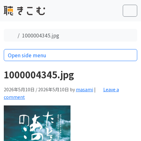
Skip to content
Skip to footer
Men
Home
1000004345.jpg
Open side menu
1000004345.jpg
2026年5月10日
/
2026年5月10日
by
masami
|
Leave a
comment