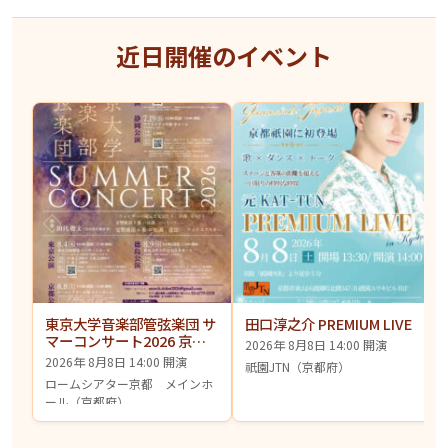
近日開催のイベント
東京大学音楽部管弦楽団 サ
田口淳之介 PREMIUM LIVE
マーコンサート2026 京都
2026年 8月8日 14:00 開演
公演
2026年 8月8日 14:00 開演
祇園JTN（京都府）
ロームシアター京都 メインホ
ール（京都府）