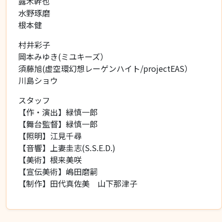
露木幹也
水野琢磨
根本健
村井彩子
岡本みゆき(ミユキーズ）
須藤旭(虚空環幻想レーゲンハイト/projectEAS）
川島ショウ
スタッフ
【作・演出】緑慎一郎
【舞台監督】緑慎一郎
【照明】江見千尋
【音響】上妻圭志(S.S.E.D.)
【美術】根来美咲
【宣伝美術】嶋田磨嗣
【制作】田代真佐美 山下那津子