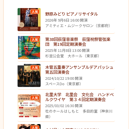
人気
野原みどり ピアノリサイタル
2026年 9月6日 16:00 開演
アミティエ・ムジークサロン（京都府）
第38回荻窪音楽祭 荻窪祝祭管弦楽
人気
団 第19回定期演奏会
2025年 11月8日 13:00 開演
杉並公会堂 大ホール（東京都）
木管五重奏アンサンブルデアパッシュ
人気
第五回演奏会
2024/10/22 19:00 開演
スペースDo（東京都）
北里大学 北里会 文化会 ハンドベ
人気
ルクワイヤ 第３４回定期演奏会
2025/03/02 16:30 開演
杜のホールはしもと 多目的室（神奈川
県）
人気