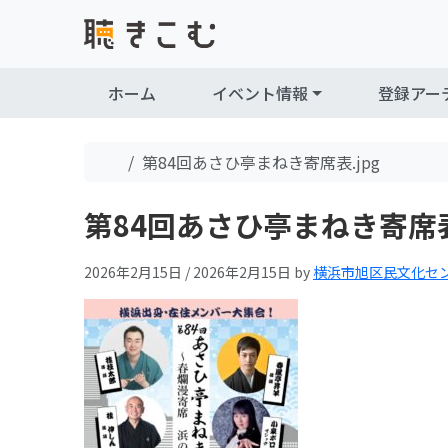
Skip to content
Skip to footer
ホーム
イベント情報
登録アー
Home
第84回あさひ亭まねき寄席表.jpg
第84回あさひ亭まねき寄席表.
2026年2月15日
/
2026年2月15日
by
横浜市旭区民文化セ