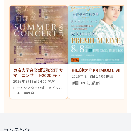
東京大学音楽部管弦楽団 サ
田口淳之介 PREMIUM LIVE
マーコンサート2026 京都
2026年 8月8日 14:00 開演
公演
2026年 8月8日 14:00 開演
祇園JTN（京都府）
ロームシアター京都 メインホ
ール（京都府）
コンテンツ