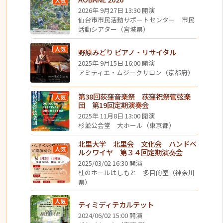
人気
2026年 9月27日 13:30 開演
仙台市市民活動サポートセンター 市民
活動シアター（宮城県）
人気
野原みどり ピアノ・リサイタル
2025年 9月15日 16:00 開演
アミティエ・ムジークサロン（京都府）
第38回荻窪音楽祭 荻窪祝祭管弦楽
人気
団 第19回定期演奏会
2025年 11月8日 13:00 開演
杉並公会堂 大ホール（東京都）
北里大学 北里会 文化会 ハンドベ
人気
ルクワイヤ 第３４回定期演奏会
2025/03/02 16:30 開演
杜のホールはしもと 多目的室（神奈川
県）
人気
ティミディテカルテット
2024/06/02 15:00 開演