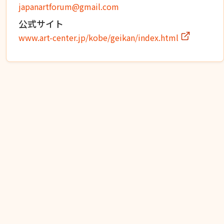
japanartforum@gmail.com
公式サイト
www.art-center.jp/kobe/geikan/index.html