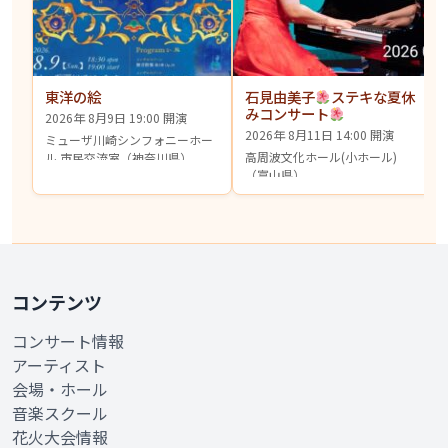
東洋の絵
石見由美子
ステキな夏休
みコンサート
2026年 8月9日 19:00 開演
2026年 8月11日 14:00 開演
ミューザ川崎シンフォニーホー
高周波文化ホール(小ホール)
ル 市民交流室（神奈川県）
（富山県）
コンテンツ
コンサート情報
アーティスト
会場・ホール
音楽スクール
花火大会情報