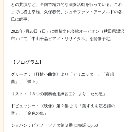
との共演など、全国で精力的な演奏活動を行っている。これ
までに横山幸雄、久保春代、シュテファン・アーノルドの各
氏に師事。
2025
年
7
月
20
日（日）に雄勝文化会館オービオン（秋田県湯沢
市）にて「中山千晶ピアノ・リサイタル」を開催予定。
【プログラム】
グリーグ
：
《抒情小曲集》より
「アリエッタ」、「夜想
曲」、「蝶々」
リスト：《３つの演奏会用練習曲》
より「ため息」
ドビュッシー：《映像》第２集
より
「葉ずえを渡る鐘の
音」、
「金色の魚」
ショパン：ピアノ・ソナタ第３番
ロ短調
Op.58