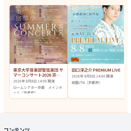
東京大学音楽部管弦楽団 サ
田口淳之介 PREMIUM LIVE
マーコンサート2026 京都
2026年 8月8日 14:00 開演
公演
2026年 8月8日 14:00 開演
祇園JTN（京都府）
ロームシアター京都 メインホ
ール（京都府）
コンテンツ