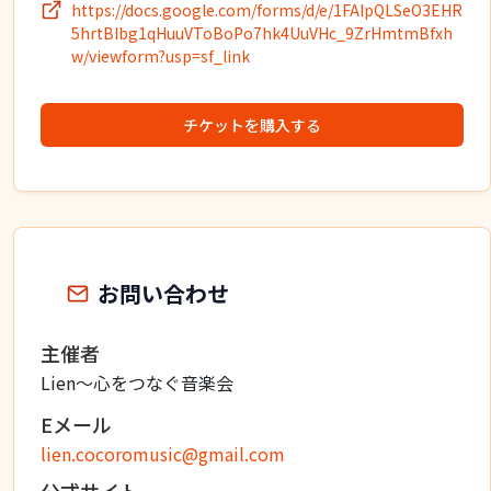
https://docs.google.com/forms/d/e/1FAIpQLSeO3EHR
5hrtBIbg1qHuuVToBoPo7hk4UuVHc_9ZrHmtmBfxh
w/viewform?usp=sf_link
チケットを購入する
お問い合わせ
主催者
Lien〜心をつなぐ音楽会
Eメール
lien.cocoromusic@gmail.com