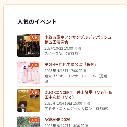
人気のイベント
木管五重奏アンサンブルデアパッシュ
人気
第五回演奏会
2024/10/22 19:00 開演
スペースDo（東京都）
第2回三原色主催公演『桜色』
人気
2025年 4月5日 17:00 開演
知立リリオ・コンサートホール（愛知
県）
DUO CONCERT 井上隆平（Ｖｎ）＆
人気
田中次郎（Ｖｃ）
2025年 10月19日 15:00 開演
アミティエ・ムジークサロン（京都府）
AOBANE 2026
人気
2026年 9月27日 13:30 開演