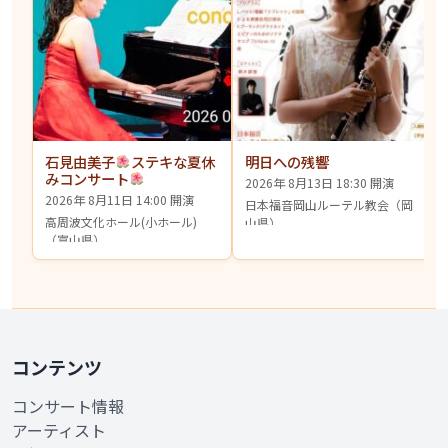
石見由美子
ステキな夏休
明日への残響
みコンサート
2026年 8月13日 18:30 開演
2026年 8月11日 14:00 開演
日本福音岡山ルーテル教会（岡
高周波文化ホール(小ホール)
山県）
（富山県）
コンテンツ
コンサート情報
アーティスト