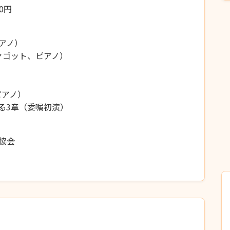
0円
アノ）
（ファゴット、ピアノ）
ピアノ）
る3章（委嘱初演）
協会