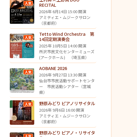
人気
RECITAL
2026年 6月14日 15:00 開演
アミティエ・ムジークサロン
（京都府）
Tetto Wind Orchestra 第
人気
14回定期演奏会
2025年 10月5日 14:00 開演
所沢市民文化センターミューズ
(アークホール) （埼玉県）
AOBANE 2026
人気
2026年 9月27日 13:30 開演
仙台市市民活動サポートセンタ
ー 市民活動シアター（宮城
県）
野原みどり ピアノリサイタル
人気
2026年 9月6日 16:00 開演
アミティエ・ムジークサロン
（京都府）
野原みどり ピアノ・リサイタ
人気