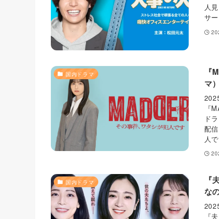
人見
サー
2
『
国内ドラマ
マ
20
『M
ドラ
配信
人で
2
『
国内ドラマ
な
20
『夫