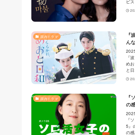
ビス
2
『
国内ドラマ
ん
20
『波
めお
と日
2
『
国内ドラマ
の
20
『ソ
5』
の感