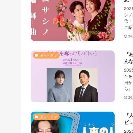
20
シノ
信・
ご紹
2
『
国内ドラマ
ん
20
たを
日か
ら』
2
『
国内ドラマ
ビ
20