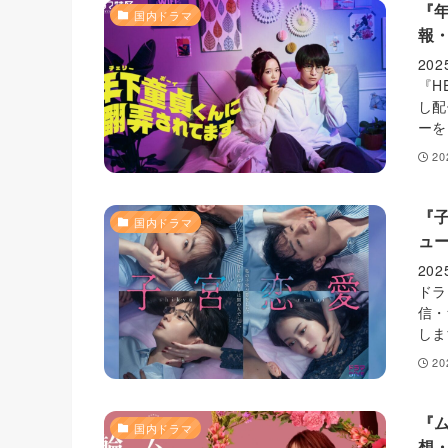
『
国内ドラマ
報
20
『H
し配
ーを
2
『
国内ドラマ
ュ
20
ドラ
信・
しま
2
『
国内ドラマ
想