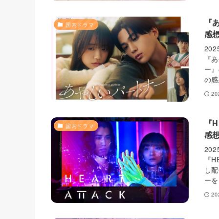
『
国内ドラマ
感
20
『あ
ー』
の感
2
『H
国内ドラマ
感
20
『H
し配
ーを
2