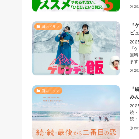
2
『
国内ドラマ
ビ
20
『ゲ
無料
ます
2
『
国内ドラマ
み
20
続・
続・
2