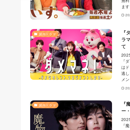
無料
ます
2
『
国内ドラマ
ラ
て
20
『ダ
はド
逃し
メン
2
『
国内ドラマ
ー
20
『魔