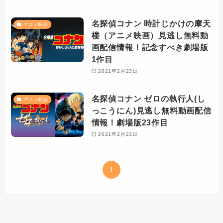
名探偵コナン 時計じかけの摩天
アニメ映画
楼（アニメ映画）見逃し無料動
画配信情報！記念すべき劇場版
1作目
2021年2月23日
名探偵コナン ゼロの執行人(し
アニメ映画
っこうにん)見逃し無料動画配信
情報！劇場版23作目
2021年2月23日
1