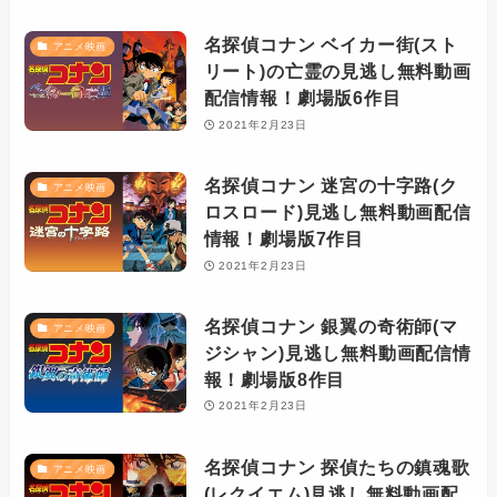
名探偵コナン ベイカー街(スト
アニメ映画
リート)の亡霊の見逃し無料動画
配信情報！劇場版6作目
2021年2月23日
名探偵コナン 迷宮の十字路(ク
アニメ映画
ロスロード)見逃し無料動画配信
情報！劇場版7作目
2021年2月23日
名探偵コナン 銀翼の奇術師(マ
アニメ映画
ジシャン)見逃し無料動画配信情
報！劇場版8作目
2021年2月23日
名探偵コナン 探偵たちの鎮魂歌
アニメ映画
(レクイエム)見逃し無料動画配