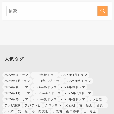
人気タグ
2022年冬ドラマ
2023年秋ドラマ
2024年4月ドラマ
2024年7月ドラマ
2024年10月ドラマ
2024年冬ドラマ
2024年夏ドラマ
2024年春ドラマ
2024年秋ドラマ
2025年1月ドラマ
2025年4月ドラマ
2025年7月ドラマ
2025年冬ドラマ
2025年夏ドラマ
2025年春ドラマ
テレビ朝日
テレビ東京
フジテレビ
ムロツヨシ
光石研
古田新太
堤真一
大泉洋
安田顕
小日向文世
小栗旬
山口勝平
山田孝之