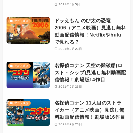
2021年4月5日
ドラえもん のび太の恐竜
アニメ映画
2006（アニメ映画）見逃し無料
動画配信情報！Netflixやhulu
で見れる？
2021年2月23日
名探偵コナン 天空の難破船(ロ
アニメ映画
スト・シップ)見逃し無料動画配
信情報！劇場版14作目
2021年2月23日
名探偵コナン 11人目のストラ
アニメ映画
イカー（アニメ映画）見逃し無
料動画配信情報！劇場版16作目
2021年2月23日