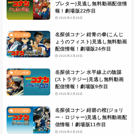
ブレター)見逃し無料動画配信情
報！劇場版22作目
2021年2月23日
名探偵コナン 紺青の拳(こんじ
アニメ映画
ょうのフィスト)見逃し無料動画
配信情報！劇場版24作目
2021年2月23日
名探偵コナン 水平線上の陰謀
アニメ映画
(ストラテジー)見逃し無料動画
配信情報！劇場版9作目
2021年2月23日
名探偵コナン 紺碧の棺(ジョリ
アニメ映画
ー・ロジャー)見逃し無料動画配
信情報！劇場版11作目
2021年2月23日