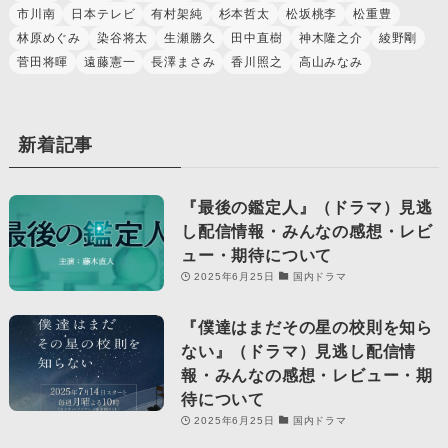
市川南
日本テレビ
有村架純
杉本哲太
松坂桃李
松重豊
林原めぐみ
染谷将太
生瀬勝久
田中直樹
神木隆之介
綾野剛
菅田将暉
遠藤憲一
長澤まさみ
香川照之
高山みなみ
新着記事
『最後の鑑定人』（ドラマ）見逃
し配信情報・みんなの感想・レビ
ュー・期待について
2025年6月25日
国内ドラマ
『僕達はまだその星の校則を知ら
ない』（ドラマ）見逃し配信情
報・みんなの感想・レビュー・期
待について
2025年6月25日
国内ドラマ