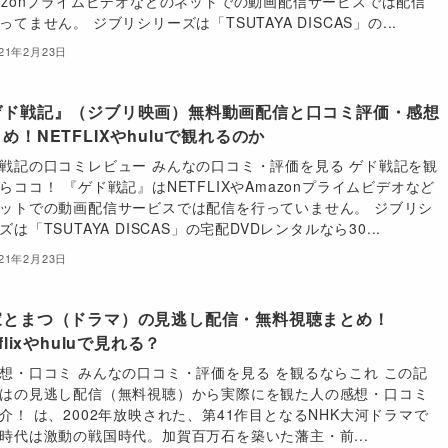
azonプライムビデオなどのネットでの動画配信サービスでは配信
ってません。 ジブリシリーズは「TSUTAYA DISCAS」の...
021年2月23日
ゲド戦記』（ジブリ映画）無料動画配信と口コミ評価・感想
め！NETFLIXやhuluで観れるのか
戦記の口コミレビュー みんなの口コミ・評価を見る ゲド戦記を観
らココ！ 『ゲド戦記』はNETFLIXやAmazonプライムビデオなど
ットでの動画配信サービスでは配信を行っていません。 ジブリシ
ズは「TSUTAYA DISCAS」の宅配DVDレンタルなら30...
021年2月23日
家とまつ（ドラマ）の見逃し配信・無料視聴まとめ！
tflixやhuluで見れる？
想・口コミ みんなの口コミ・評価を見る を観るならこれ この記
はの見逃し配信（無料視聴）から実際にを観た人の感想・口コミ
介！ は、2002年放映された、第41作目となるNHK大河ドラマで
時代は激動の戦国時代。加賀百万石を築いた藩主・前...