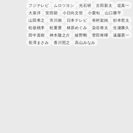
フジテレビ
ムロツヨシ
光石研
古田新太
堤真一
大泉洋
安田顕
小日向文世
小栗旬
山口勝平
山田孝之
市川南
日本テレビ
有村架純
杉本哲太
松坂桃李
松重豊
林原めぐみ
染谷将太
生瀬勝久
田中直樹
神木隆之介
綾野剛
菅田将暉
遠藤憲一
長澤まさみ
香川照之
高山みなみ