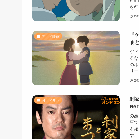
Am
を行
2
『
アニメ映画
まと
ゲド
るな
のネ
リー
2
利
国内ドラマ
Ne
の感
事で
を紹
す。