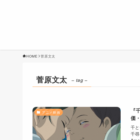
HOME
菅原文太
菅原文太
– tag –
『
アニメ映画
価・
千と
千尋