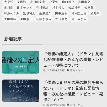
大泉洋
安田顕
小日向文世
小栗旬
山口勝平
山田孝之
市川南
日本テレビ
有村架純
杉本哲太
松坂桃李
松重豊
林原めぐみ
染谷将太
生瀬勝久
田中直樹
神木隆之介
綾野剛
菅田将暉
遠藤憲一
長澤まさみ
香川照之
高山みなみ
新着記事
『最後の鑑定人』（ドラマ）見逃
し配信情報・みんなの感想・レビ
ュー・期待について
2025年6月25日
国内ドラマ
『僕達はまだその星の校則を知ら
ない』（ドラマ）見逃し配信情
報・みんなの感想・レビュー・期
待について
2025年6月25日
国内ドラマ