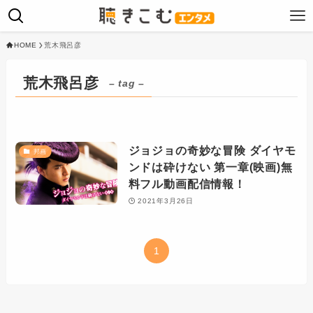
HOME
荒木飛呂彦
荒木飛呂彦
– tag –
ジョジョの奇妙な冒険 ダイヤモ
邦画
ンドは砕けない 第一章(映画)無
料フル動画配信情報！
2021年3月26日
1