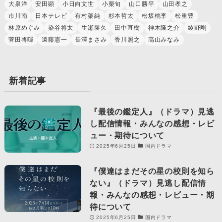
大泉洋
安田顕
小日向文世
小栗旬
山口勝平
山田孝之
市川南
日本テレビ
有村架純
杉本哲太
松坂桃李
松重豊
林原めぐみ
染谷将太
生瀬勝久
田中直樹
神木隆之介
綾野剛
菅田将暉
遠藤憲一
長澤まさみ
香川照之
高山みなみ
新着記事
『最後の鑑定人』（ドラマ）見逃
し配信情報・みんなの感想・レビ
ュー・期待について
2025年6月25日
国内ドラマ
『僕達はまだその星の校則を知ら
ない』（ドラマ）見逃し配信情
報・みんなの感想・レビュー・期
待について
2025年6月25日
国内ドラマ