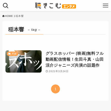
HOME
稲本響
稲本響
– tag –
グラスホッパー (映画)無料フル
邦画
動画配信情報！生田斗真・山田
涼介ジャニーズ共演の話題作
2021年3月24日
1