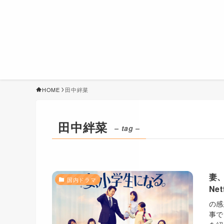
HOME
田中絆菜
田中絆菜
– tag –
妻
国内ドラマ
Ne
の感
事で