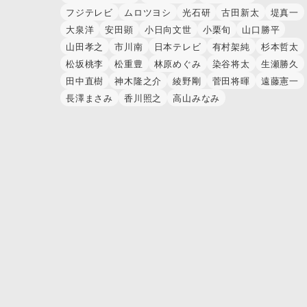
フジテレビ
ムロツヨシ
光石研
古田新太
堤真一
大泉洋
安田顕
小日向文世
小栗旬
山口勝平
山田孝之
市川南
日本テレビ
有村架純
杉本哲太
松坂桃李
松重豊
林原めぐみ
染谷将太
生瀬勝久
田中直樹
神木隆之介
綾野剛
菅田将暉
遠藤憲一
長澤まさみ
香川照之
高山みなみ