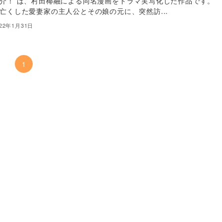
介！ は、村田椰融による同名漫画をドラマ実写化した作品です。
亡くした愛妻家の主人公とその娘の元に、突然訪...
022年1月31日
1