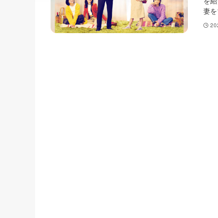
を紹
妻を
2