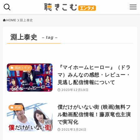
HOME
淵上泰史
淵上泰史
– tag –
『マイホームヒーロー』（ドラ
国内ドラマ
マ）みんなの感想・レビュー・
見逃し配信情報について
2023年12月19日
僕だけがいない街 (映画)無料フ
邦画
ル動画配信情報！藤原竜也主演
で実写化
2021年3月24日