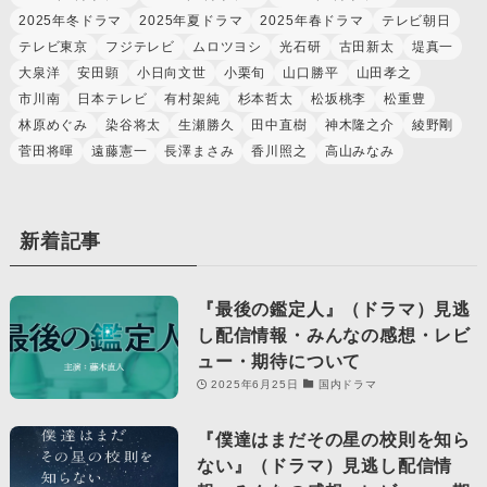
2025年冬ドラマ
2025年夏ドラマ
2025年春ドラマ
テレビ朝日
テレビ東京
フジテレビ
ムロツヨシ
光石研
古田新太
堤真一
大泉洋
安田顕
小日向文世
小栗旬
山口勝平
山田孝之
市川南
日本テレビ
有村架純
杉本哲太
松坂桃李
松重豊
林原めぐみ
染谷将太
生瀬勝久
田中直樹
神木隆之介
綾野剛
菅田将暉
遠藤憲一
長澤まさみ
香川照之
高山みなみ
新着記事
『最後の鑑定人』（ドラマ）見逃
し配信情報・みんなの感想・レビ
ュー・期待について
2025年6月25日
国内ドラマ
『僕達はまだその星の校則を知ら
ない』（ドラマ）見逃し配信情