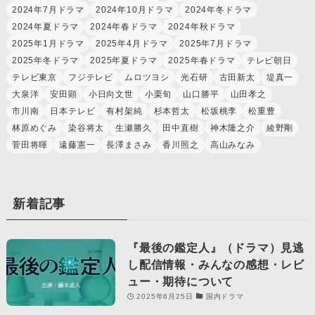
2024年7月ドラマ
2024年10月ドラマ
2024年冬ドラマ
2024年夏ドラマ
2024年春ドラマ
2024年秋ドラマ
2025年1月ドラマ
2025年4月ドラマ
2025年7月ドラマ
2025年冬ドラマ
2025年夏ドラマ
2025年春ドラマ
テレビ朝日
テレビ東京
フジテレビ
ムロツヨシ
光石研
古田新太
堤真一
大泉洋
安田顕
小日向文世
小栗旬
山口勝平
山田孝之
市川南
日本テレビ
有村架純
杉本哲太
松坂桃李
松重豊
林原めぐみ
染谷将太
生瀬勝久
田中直樹
神木隆之介
綾野剛
菅田将暉
遠藤憲一
長澤まさみ
香川照之
高山みなみ
新着記事
『最後の鑑定人』（ドラマ）見逃
し配信情報・みんなの感想・レビ
ュー・期待について
2025年6月25日
国内ドラマ