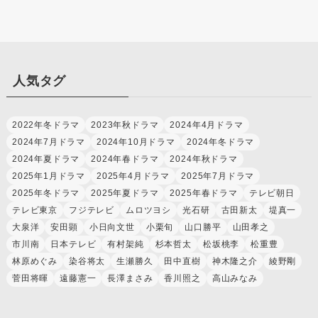
人気タグ
2022年冬ドラマ
2023年秋ドラマ
2024年4月ドラマ
2024年7月ドラマ
2024年10月ドラマ
2024年冬ドラマ
2024年夏ドラマ
2024年春ドラマ
2024年秋ドラマ
2025年1月ドラマ
2025年4月ドラマ
2025年7月ドラマ
2025年冬ドラマ
2025年夏ドラマ
2025年春ドラマ
テレビ朝日
テレビ東京
フジテレビ
ムロツヨシ
光石研
古田新太
堤真一
大泉洋
安田顕
小日向文世
小栗旬
山口勝平
山田孝之
市川南
日本テレビ
有村架純
杉本哲太
松坂桃李
松重豊
林原めぐみ
染谷将太
生瀬勝久
田中直樹
神木隆之介
綾野剛
菅田将暉
遠藤憲一
長澤まさみ
香川照之
高山みなみ