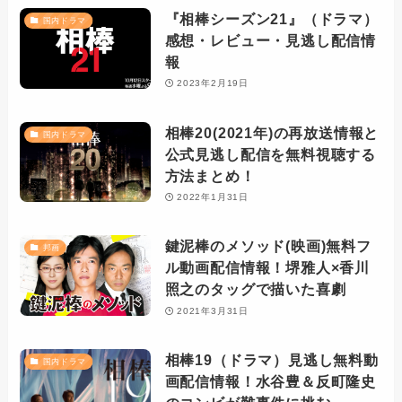
『相棒シーズン21』（ドラマ）
国内ドラマ
感想・レビュー・見逃し配信情
報
2023年2月19日
相棒20(2021年)の再放送情報と
国内ドラマ
公式見逃し配信を無料視聴する
方法まとめ！
2022年1月31日
鍵泥棒のメソッド(映画)無料フ
邦画
ル動画配信情報！堺雅人×香川
照之のタッグで描いた喜劇
2021年3月31日
相棒19（ドラマ）見逃し無料動
国内ドラマ
画配信情報！水谷豊＆反町隆史