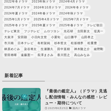
2022年冬ドラマ
2023年秋ドラマ
2024年4月ドラマ
2024年7月ドラマ
2024年10月ドラマ
2024年冬ドラマ
2024年夏ドラマ
2024年春ドラマ
2024年秋ドラマ
2025年1月ドラマ
2025年4月ドラマ
2025年7月ドラマ
2025年冬ドラマ
2025年夏ドラマ
2025年春ドラマ
テレビ朝日
テレビ東京
フジテレビ
ムロツヨシ
光石研
古田新太
堤真一
大泉洋
安田顕
小日向文世
小栗旬
山口勝平
山田孝之
市川南
日本テレビ
有村架純
杉本哲太
松坂桃李
松重豊
林原めぐみ
染谷将太
生瀬勝久
田中直樹
神木隆之介
綾野剛
菅田将暉
遠藤憲一
長澤まさみ
香川照之
高山みなみ
新着記事
『最後の鑑定人』（ドラマ）見逃
し配信情報・みんなの感想・レビ
ュー・期待について
2025年6月25日
国内ドラマ