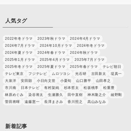
人気タグ
2022年冬ドラマ
2023年秋ドラマ
2024年4月ドラマ
2024年7月ドラマ
2024年10月ドラマ
2024年冬ドラマ
2024年夏ドラマ
2024年春ドラマ
2024年秋ドラマ
2025年1月ドラマ
2025年4月ドラマ
2025年7月ドラマ
2025年冬ドラマ
2025年夏ドラマ
2025年春ドラマ
テレビ朝日
テレビ東京
フジテレビ
ムロツヨシ
光石研
古田新太
堤真一
大泉洋
安田顕
小日向文世
小栗旬
山口勝平
山田孝之
市川南
日本テレビ
有村架純
杉本哲太
松坂桃李
松重豊
林原めぐみ
染谷将太
生瀬勝久
田中直樹
神木隆之介
綾野剛
菅田将暉
遠藤憲一
長澤まさみ
香川照之
高山みなみ
新着記事