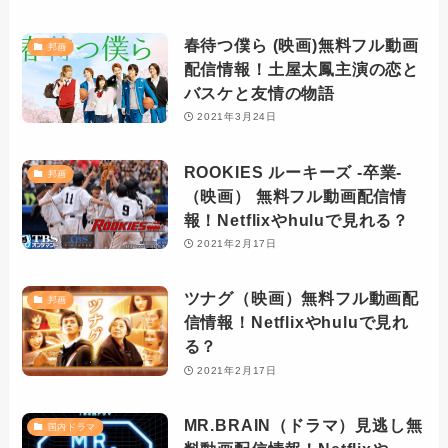
春待つ僕ら (映画)無料フル動画
邦画
配信情報！土屋太鳳主演の恋と
バスケと友情の物語
2021年3月24日
ROOKIES ルーキーズ -卒業-
邦画
（映画） 無料フル動画配信情
報！Netflixやhuluで見れる？
2021年2月17日
ツナグ（映画）無料フル動画配
邦画
信情報！Netflixやhuluで見れ
る？
2021年2月17日
MR.BRAIN（ドラマ）見逃し無
国内ドラマ