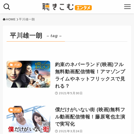
HOME
平川雄一朗
平川雄一朗
– tag –
約束のネバーランド(映画)フル
邦画
無料動画配信情報！アマゾンプ
ライムやネットフリックスで見
れる？
2021年5月30日
僕だけがいない街 (映画)無料フ
邦画
ル動画配信情報！藤原竜也主演
で実写化
2021年3月24日